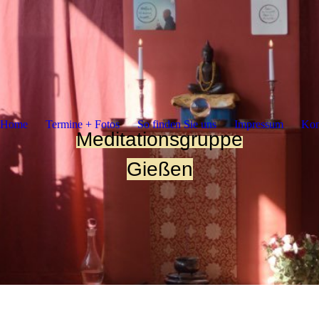
Home
Termine + Fotos
So finden Sie uns
Impressum
Kon
Meditations
gruppe
Gießen